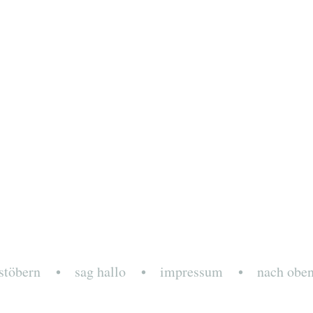
stöbern
sag hallo
impressum
nach obe