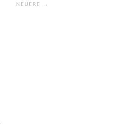
NEUERE →
n