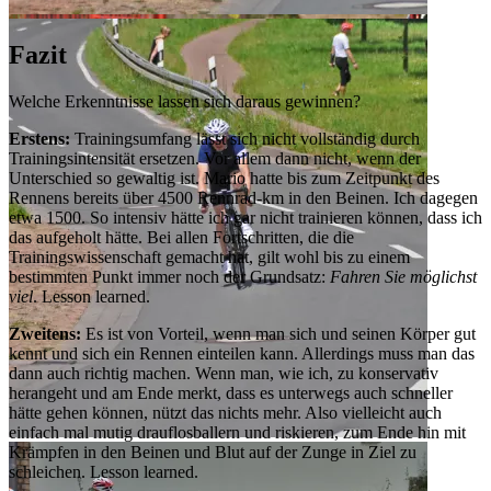
Fazit
Welche Erkenntnisse lassen sich daraus gewinnen?
Erstens:
Trainingsumfang lässt sich nicht vollständig durch
Trainingsintensität ersetzen. Vor allem dann nicht, wenn der
Unterschied so gewaltig ist. Mario hatte bis zum Zeitpunkt des
Rennens bereits über 4500 Rennrad-km in den Beinen. Ich dagegen
etwa 1500. So intensiv hätte ich gar nicht trainieren können, dass ich
das aufgeholt hätte. Bei allen Fortschritten, die die
Trainingswissenschaft gemacht hat, gilt wohl bis zu einem
bestimmten Punkt immer noch der Grundsatz:
Fahren Sie möglichst
viel
. Lesson learned.
Zweitens:
Es ist von Vorteil, wenn man sich und seinen Körper gut
kennt und sich ein Rennen einteilen kann. Allerdings muss man das
dann auch richtig machen. Wenn man, wie ich, zu konservativ
herangeht und am Ende merkt, dass es unterwegs auch schneller
hätte gehen können, nützt das nichts mehr. Also vielleicht auch
einfach mal mutig drauflosballern und riskieren, zum Ende hin mit
Krämpfen in den Beinen und Blut auf der Zunge in Ziel zu
schleichen. Lesson learned.