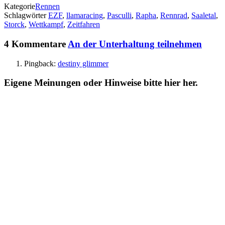
Kategorie
Rennen
Schlagwörter
EZF
,
llamaracing
,
Pasculli
,
Rapha
,
Rennrad
,
Saaletal
,
Storck
,
Wettkampf
,
Zeitfahren
4 Kommentare
An der Unterhaltung teilnehmen
Pingback:
destiny glimmer
Eigene Meinungen oder Hinweise bitte hier her.