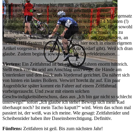
Drittens:
Mein Training hat, für mich persönlich gesehen,
funktioniert. Sicher, ich habe es nicht geschafft, meinen
Teamkollegen im internen Wettstreit zu schlagen, aber im Gegensatz
zu meinem letzten Zeitfahren habe ich mir selbst fast 4 Minuten (!)
abgenommen. Zudem habe ich mich enorm verbessert, fahre sowohl
am Berg als auch in der Ebene eine ganze Ecke schneller als zu
Jahresbeginn. Ich werde auf jeden Fall, schon aus Zeitgründen, an
meinem HIT-System festhalten (welches hier noch in einem eigenen
Artikel vorgestellt werden soll, falls es da Bedarf gibt). Weil ich dran
glaube. Zudem beginnt sowieso bald die Querfeldeinsaison…
Viertens:
Ein Zeitfahrrad ist bei einem Zeitfahren enorm hilfreich.
Stellt euch vor, ihr seid am Anschlag unterwegs, die Hände am
Unterlenker und den Blick aufs Vorderrad gerichtet. Da nähert sich
von hinten ein lautes Bollern. Verwirrt horcht ihr auf. Ein paar
Augenblicke später kommt ein Fahrer auf einem Zeitfahrrad
vorbeigerauscht. Und zwar mit einem solchen
Geschwindigkeitsüberschuss, dass aus „Ich bin gar nicht so schlecht
unterwegs!“ sofort „Ich glaube ich stehe! Bewegt sich mein Rad
überhaupt noch? Ist mein Tacho kaputt?“ wird. Wem das schon mal
passiert ist, der weiß, was ich meine. Wie gesagt: Zeitfahrräder und
Scheibenräder haben ihre Daseinsberechtigung. Definitiv.
Fünftens:
Zeitfahren ist geil. Bis zum nächsten Jahr!