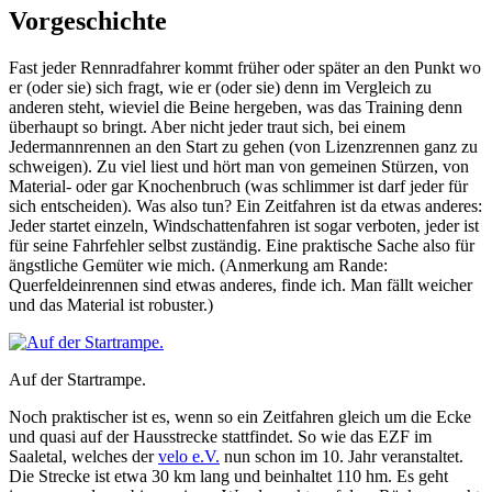
Vorgeschichte
Fast jeder Rennradfahrer kommt früher oder später an den Punkt wo
er (oder sie) sich fragt, wie er (oder sie) denn im Vergleich zu
anderen steht, wieviel die Beine hergeben, was das Training denn
überhaupt so bringt. Aber nicht jeder traut sich, bei einem
Jedermannrennen an den Start zu gehen (von Lizenzrennen ganz zu
schweigen). Zu viel liest und hört man von gemeinen Stürzen, von
Material- oder gar Knochenbruch (was schlimmer ist darf jeder für
sich entscheiden). Was also tun? Ein Zeitfahren ist da etwas anderes:
Jeder startet einzeln, Windschattenfahren ist sogar verboten, jeder ist
für seine Fahrfehler selbst zuständig. Eine praktische Sache also für
ängstliche Gemüter wie mich. (Anmerkung am Rande:
Querfeldeinrennen sind etwas anderes, finde ich. Man fällt weicher
und das Material ist robuster.)
Auf der Startrampe.
Noch praktischer ist es, wenn so ein Zeitfahren gleich um die Ecke
und quasi auf der Hausstrecke stattfindet. So wie das EZF im
Saaletal, welches der
velo e.V.
nun schon im 10. Jahr veranstaltet.
Die Strecke ist etwa 30 km lang und beinhaltet 110 hm. Es geht