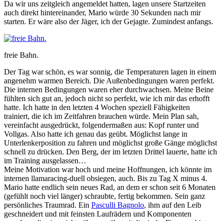
Da wir uns zeitgleich angemeldet hatten, lagen unsere Startzeiten
auch direkt hintereinander, Mario würde 30 Sekunden nach mir
starten. Er wäre also der Jäger, ich der Gejagte. Zumindest anfangs.
freie Bahn.
Der Tag war schön, es war sonnig, die Temperaturen lagen in einem
angenehm warmen Bereich. Die Außenbedingungen waren perfekt.
Die internen Bedingungen waren eher durchwachsen. Meine Beine
fühlten sich gut an, jedoch nicht so perfekt, wie ich mir das erhofft
hatte. Ich hatte in den letzten 4 Wochen speziell Fähigkeiten
trainiert, die ich im Zeitfahren brauchen würde. Mein Plan sah,
vereinfacht ausgedrückt, folgendermaßen aus: Kopf runter und
Vollgas. Also hatte ich genau das geübt. Möglichst lange in
Unterlenkerposition zu fahren und möglichst große Gänge möglichst
schnell zu drücken. Den Berg, der im letzten Drittel lauerte, hatte ich
im Training ausgelassen…
Meine Motivation war hoch und meine Hoffnungen, ich könnte im
internen llamaracing-duell obsiegen, auch. Bis zu Tag X minus 4.
Mario hatte endlich sein neues Rad, an dem er schon seit 6 Monaten
(gefühlt noch viel länger) schraubte, fertig bekommen. Sein ganz
persönliches Traumrad. Ein
Pasculli Bagnolo
, ihm auf den Leib
geschneidert und mit feinsten Laufrädern und Komponenten